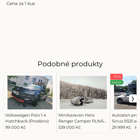
Cena za 1 kus
Podobné produkty
- 10%
BAZAR
Volkswagen Polo 1.4
Minikaravan Hero
Autostan pro 
Hatchback (Prodáno)
Ranger Camper PLNÁ
Sirius 9325 se
VÝBAVA Columbus rv.
oknem bazar 
99 000 Kč
539 000 Kč
29 999 Kč
33
10. 2022 (Prodáno)