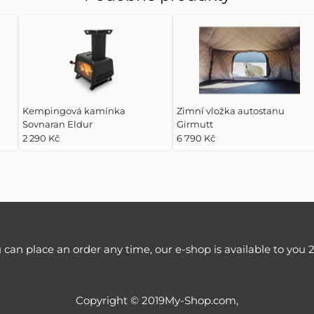
Kempingová kamínka
Zimní vložka autostanu
Sovnaran Eldur
Girmutt
2 290 Kč
6 790 Kč
 can place an order any time, our e-shop is available to you 2
Copyright © 2019My-Shop.com,