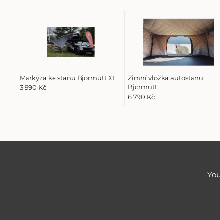
Markýza ke stanu Bjormutt XL
Zimní vložka autostanu
Bjormutt
3 990 Kč
6 790 Kč
You