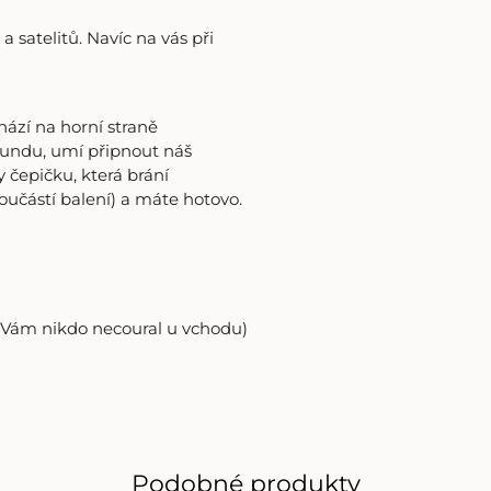
satelitů. Navíc na vás při
hází na horní straně
bundu, umí připnout náš
 čepičku, která brání
 součástí balení) a máte hotovo.
y Vám nikdo necoural u vchodu)
Podobné produkty