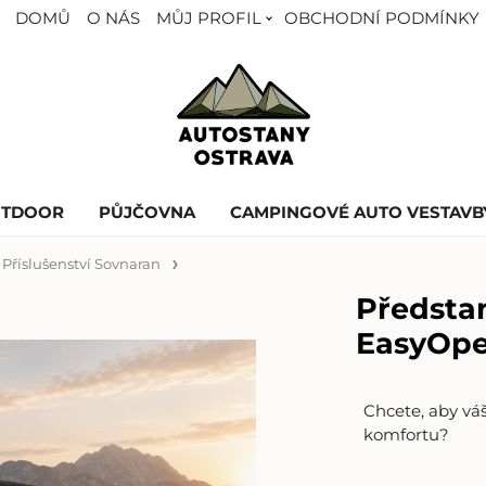
DOMŮ
O NÁS
MŮJ PROFIL
OBCHODNÍ PODMÍNKY
UTDOOR
PŮJČOVNA
CAMPINGOVÉ AUTO VESTAVB
Příslušenství Sovnaran
Předsta
EasyOp
Chcete, aby vá
komfortu?