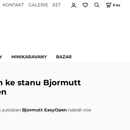
KONTAKT
GALERIE
EET
0
ks
Y
MINIKARAVANY
BAZAR
n ke stanu Bjormutt
en
š autostan
Bjormutt EasyOpen
nabídl více