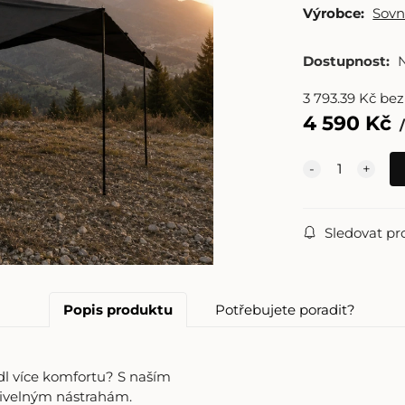
Výrobce:
Sovn
Dostupnost:
3 793.39
Kč
be
4 590
Kč
Sledovat pr
Popis produktu
Potřebujete poradit?
l více komfortu? S naším
živelným nástrahám.