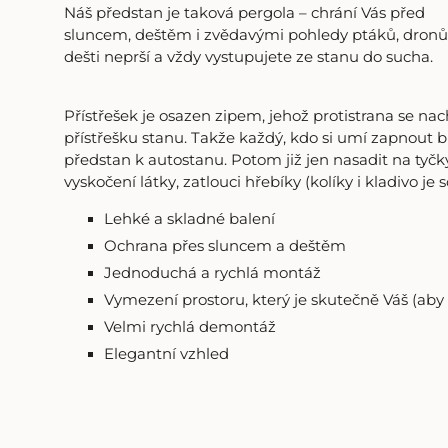
Náš předstan je taková pergola – chrání Vás před
sluncem, deštěm i zvědavými pohledy ptáků, dronů a 
dešti neprší a vždy vystupujete ze stanu do sucha.
Přístřešek je osazen zipem, jehož protistrana se nac
přístřešku stanu. Takže každý, kdo si umí zapnout 
předstan k autostanu. Potom již jen nasadit na tyčky
vyskočení látky, zatlouci hřebíky (kolíky i kladivo je
Lehké a skladné balení
Ochrana přes sluncem a deštěm
Jednoduchá a rychlá montáž
Vymezení prostoru, který je skutečně Váš (ab
Velmi rychlá demontáž
Elegantní vzhled